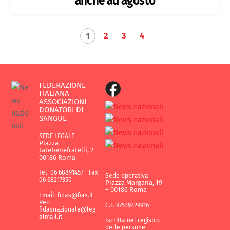
anche ad agosto
2
3
4
1
FEDERAZIONE
ITALIANA
ASSOCIAZIONI
DONATORI DI
SANGUE
SEDE LEGALE
Piazza
Fatebenefratelli, 2 –
00186 Roma
Tel. 06 68891457 | Fax
Sede operativa
06 68217350
Piazza Margana, 19
– 00186 Roma
Email: fidas@fias.it
Pec:
C.F. 97539329916
fidasnazionale@leg
almail.it
Iscritta nel registro
delle persone