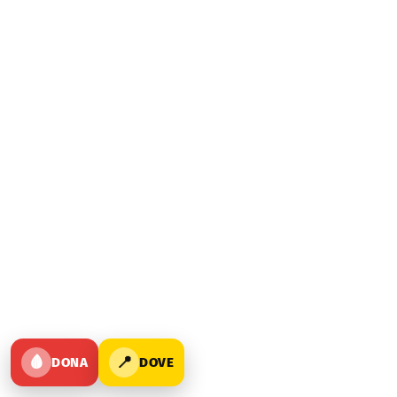
🩸
📍
DONA
DOVE